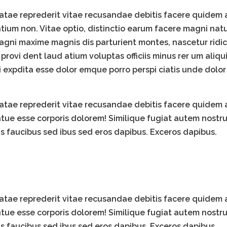
atae reprederit vitae recusandae debitis facere quidem 
ium non. Vitae optio, distinctio earum facere magni natu
gni maxime magnis dis parturient montes, nascetur ridic
t provi dent laud atium voluptas officiis minus rer um ali
xpdita esse dolor emque porro perspi ciatis unde dolor e
atae reprederit vitae recusandae debitis facere quidem 
tue esse corporis dolorem! Similique fugiat autem nost
us faucibus sed ibus sed eros dapibus. Exceros dapibus.
atae reprederit vitae recusandae debitis facere quidem 
tue esse corporis dolorem! Similique fugiat autem nost
us faucibus sed ibus sed eros dapibus. Exceros dapibus.