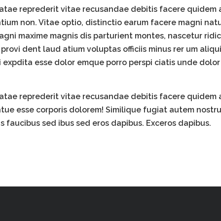
atae reprederit vitae recusandae debitis facere quidem 
ium non. Vitae optio, distinctio earum facere magni natu
gni maxime magnis dis parturient montes, nascetur ridic
t provi dent laud atium voluptas officiis minus rer um ali
xpdita esse dolor emque porro perspi ciatis unde dolor e
atae reprederit vitae recusandae debitis facere quidem 
tue esse corporis dolorem! Similique fugiat autem nost
us faucibus sed ibus sed eros dapibus. Exceros dapibus.