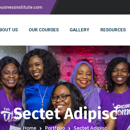
usinessinstitute.com
BOUT US
OUR COURSES
GALLERY
RESOURCES
Sectet Adipisc
Home
Portfolio
Sectet Adipisc