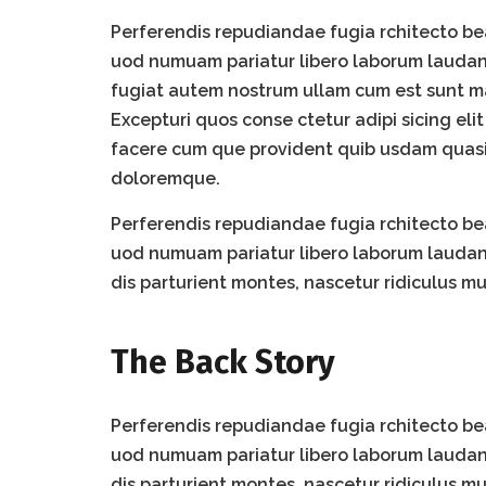
Perferendis repudiandae fugia rchitecto be
uod numuam pariatur libero laborum laudant
fugiat autem nostrum ullam cum est sunt ma
Excepturi quos conse ctetur adipi sicing eli
facere cum que provident quib usdam quasi e
doloremque.
Perferendis repudiandae fugia rchitecto be
uod numuam pariatur libero laborum laudan
dis parturient montes, nascetur ridiculus m
The Back Story
Perferendis repudiandae fugia rchitecto be
uod numuam pariatur libero laborum laudan
dis parturient montes, nascetur ridiculus m