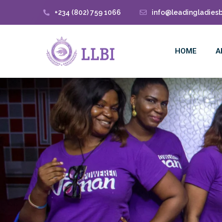
+234 (802) 759 1066
info@leadingladiesb
HOME
A