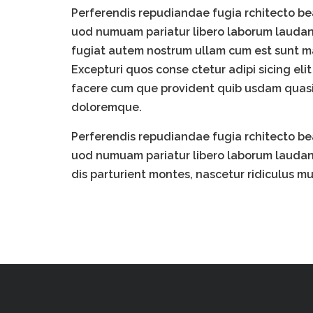
Perferendis repudiandae fugia rchitecto be
uod numuam pariatur libero laborum laudant
fugiat autem nostrum ullam cum est sunt ma
Excepturi quos conse ctetur adipi sicing eli
facere cum que provident quib usdam quasi e
doloremque.
Perferendis repudiandae fugia rchitecto be
uod numuam pariatur libero laborum laudan
dis parturient montes, nascetur ridiculus m