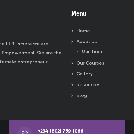
Menu
Home
About Us
te LLBI, where we are
Our Team
d Empowerment. We are the
 female entrepreneur.
Our Courses
Gallery
Resources
Blog
+234 (802) 759 1066