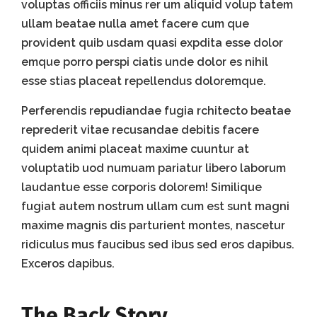
voluptas officiis minus rer um aliquid volup tatem
ullam beatae nulla amet facere cum que
provident quib usdam quasi expdita esse dolor
emque porro perspi ciatis unde dolor es nihil
esse stias placeat repellendus doloremque.
Perferendis repudiandae fugia rchitecto beatae
reprederit vitae recusandae debitis facere
quidem animi placeat maxime cuuntur at
voluptatib uod numuam pariatur libero laborum
laudantue esse corporis dolorem! Similique
fugiat autem nostrum ullam cum est sunt magni
maxime magnis dis parturient montes, nascetur
ridiculus mus faucibus sed ibus sed eros dapibus.
Exceros dapibus.
The Back Story